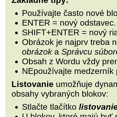
Základné tipy:
Používajte často nové blo
ENTER = nový odstavec.
SHIFT+ENTER = nový ri
Obrázok je najprv treba 
obrázok
a
Správcu súbor
Obsah z Wordu vždy pre
NEpoužívajte medzerník 
Listovanie
umožňuje dynami
obsahy vybraných blokov:
Stlačte tlačítko
listovani
U blokov, ktoré majú byť