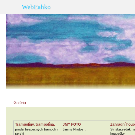
WebĽahko
NOVÉ!
Vejan - biografia
Galéria
Výstavy
Konce
Galéria
Trampolíny, trampolína,
JMY FOTO
Zahradní houpa
prodej bezpečných trampolín
Jimmy Photos...
Stříška,sedák n
se sítí
houpačky