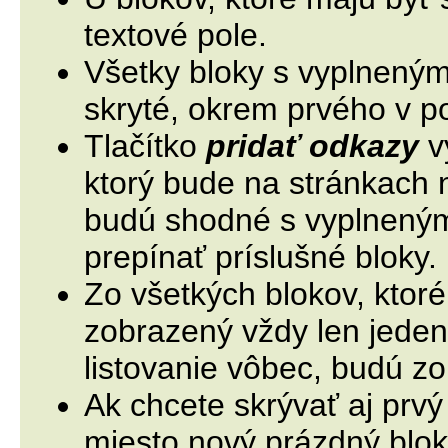
textové pole.
Všetky bloky s vyplneným
skryté, okrem prvého v p
Tlačítko
pridať odkazy
v
ktorý bude na stránkach
budú shodné s vyplnenými
prepínať príslušné bloky.
Zo všetkých blokov, ktoré
zobrazený vždy len jeden
listovanie vôbec, budú z
Ak chcete skrývať aj prvý 
miesto nový prázdný blok 