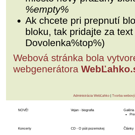
%empty%
Ak chcete pri prepnutí bl
bloku, tak pridajte za tex
Dovolenka%top%)
Webová stránka bola vytvor
webgenerátora
WebĽahko.
Administrácia WebĽahko
|
Tvorba webový
NOVÉ!
Vejan - biografia
Galéria
Pre
Koncerty
CD - O púti pozemskej
Články